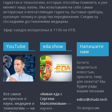
гаджетах и технологиях, которые способны поменять и уже
меняют нашу жизнь. Мы испытываем на себе самые
интересные и впечатляющие гаджеты, бытовые приборы,
кухонную технику и средства передвижения. Следим за
последними достижениями медицины.
Эфир: каждое воскресенье в 11:00 на НТВ.
YouTube
eda.show
Напишите
нам
Хотите
поделиться
новостью,
прислать тему
для сюжета? Мы
будем рады
вашим письмам:
Всё самое
«Живая еда с
интересное о
Сергеем
editor@chudo.tech
науке, медицине и
Малозёмовым»
—
По вопросам
технологиях — на
научно-