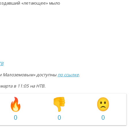
 создавший «летающее» мыло
ТВ
еем Малоземовым» доступны
по ссылке
.
арта в 11:05 на НТВ.
0
0
0