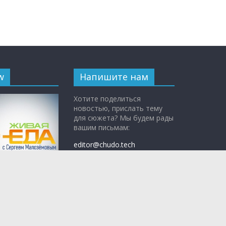
w
Напишите нам
Хотите поделиться
новостью, прислать тему
для сюжета? Мы будем рады
вашим письмам:
editor@chudo.tech
По вопросам рекламы:
adv@teleshow.media
с Сергеем
ым»
— научно-
 программа о