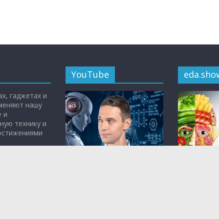
YouTube
eda.sho
х, гаджетах и
 меняют нашу
 и
ную технику и
достижениями
Всё самое интересное о
«Живая еда 
науке, медицине и
Малозёмов
технологиях — на
YouTube-
кулинарная