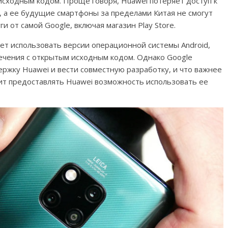
сходным кодом. Проще говоря, Huawei потеряет доступ к
 а ее будущие смартфоны за пределами Китая не смогут
 от самой Google, включая магазин Play Store.
ет использовать версии операционной системы Android,
ечения с открытым исходным кодом. Однако Google
ржку Huawei и вести совместную разработку, и что важнее
ит предоставлять Huawei возможность использовать ее