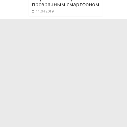
прозрачным смартфоном
11.04.2019
О проекте
Мы рассказываем о новейших научных разработка
технологиях, которые способны поменять и уже
жизнь. Мы испытываем на себе самые интересные
впечатляющие гаджеты, бытовые приборы, кухон
средства передвижения. Следим за последними 
медицины.
Эфир: каждое воскресенье в 11:00 на НТВ.