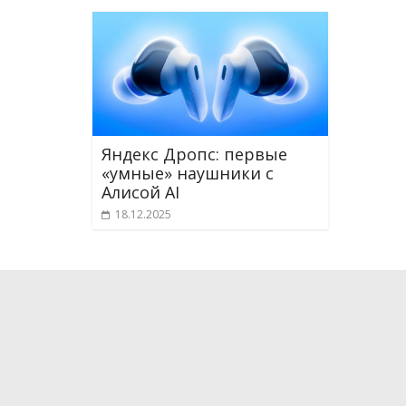
Яндекс Дропс: первые
«умные» наушники с
Алисой AI
18.12.2025
О проекте
Мы рассказываем о новейших научных разработка
технологиях, которые способны поменять и уже
жизнь. Мы испытываем на себе самые интересные