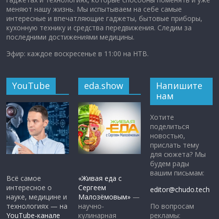
меняют нашу жизнь. Мы испытываем на себе самые
интересные и впечатляющие гаджеты, бытовые приборы,
кухонную технику и средства передвижения. Следим за
последними достижениями медицины.
Эфир: каждое воскресенье в 11:00 на НТВ.
YouTube
eda.show
Напишите
нам
Хотите
поделиться
новостью,
прислать тему
для сюжета? Мы
будем рады
вашим письмам:
Всё самое
«Живая еда с
интересное о
Сергеем
editor@chudo.tech
науке, медицине и
Малозёмовым»
—
По вопросам
технологиях — на
научно-
рекламы:
YouTube-канале
кулинарная