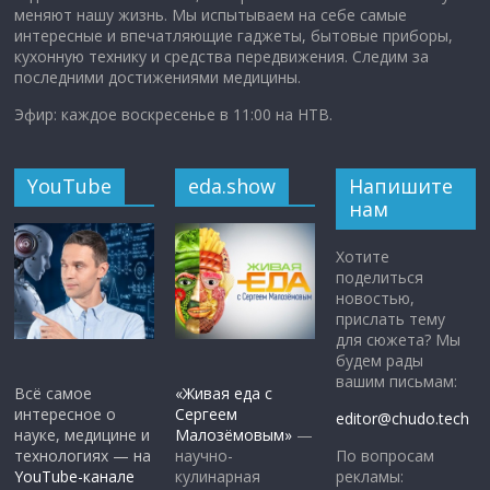
меняют нашу жизнь. Мы испытываем на себе самые
интересные и впечатляющие гаджеты, бытовые приборы,
кухонную технику и средства передвижения. Следим за
последними достижениями медицины.
Эфир: каждое воскресенье в 11:00 на НТВ.
YouTube
eda.show
Напишите
нам
Хотите
поделиться
новостью,
прислать тему
для сюжета? Мы
будем рады
вашим письмам:
Всё самое
«Живая еда с
интересное о
Сергеем
editor@chudo.tech
науке, медицине и
Малозёмовым»
—
По вопросам
технологиях — на
научно-
рекламы:
YouTube-канале
кулинарная