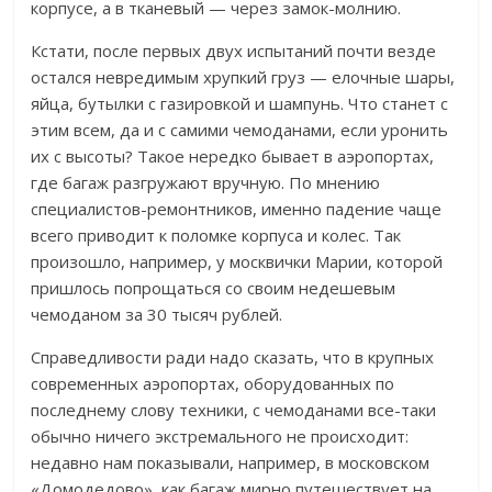
корпусе, а в тканевый — через замок-молнию.
Кстати, после первых двух испытаний почти везде
остался невредимым хрупкий груз — елочные шары,
яйца, бутылки с газировкой и шампунь. Что станет с
этим всем, да и с самими чемоданами, если уронить
их с высоты? Такое нередко бывает в аэропортах,
где багаж разгружают вручную. По мнению
специалистов-ремонтников, именно падение чаще
всего приводит к поломке корпуса и колес. Так
произошло, например, у москвички Марии, которой
пришлось попрощаться со своим недешевым
чемоданом за 30 тысяч рублей.
Справедливости ради надо сказать, что в крупных
современных аэропортах, оборудованных по
последнему слову техники, с чемоданами все-таки
обычно ничего экстремального не происходит:
недавно нам показывали, например, в московском
«Домодедово», как багаж мирно путешествует на