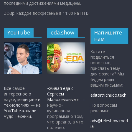
последними достижениями медицины.
Эфир: каждое воскресенье в 11:00 на НТВ.
YouTube
eda.show
Напишите
нам
Хотите
поделиться
новостью,
прислать тему
для сюжета? Мы
будем рады
вашим письмам:
Всё самое
«Живая еда с
интересное о
Сергеем
editor@chudo.tech
науке, медицине и
Малозёмовым»
—
По вопросам
технологиях — на
научно-
рекламы:
YouTube-канале
кулинарная
Чудо Техники.
программа о том,
adv@teleshow.med
что вредно, а что
ia
полезно.