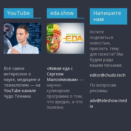
YouTube
eda.show
Напишите
нам
Хотите
поделиться
новостью,
прислать тему
для сюжета? Мы
будем рады
вашим письмам:
Всё самое
«Живая еда с
интересное о
Сергеем
editor@chudo.tech
науке, медицине и
Малозёмовым»
—
По вопросам
технологиях — на
научно-
рекламы:
YouTube-канале
кулинарная
Чудо Техники.
программа о том,
adv@teleshow.med
что вредно, а что
ia
полезно.