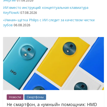
энергии
07.08.2026
ИИ вместо инструкций: концептуальная клавиатура
KeyFlowAI
07.08.2026
«Умная» щётка Philips с ИИ следит за качеством чистки
зубов
06.08.2026
Новости
Смартфоны
Не смартфон, а «умный» помощник: HMD