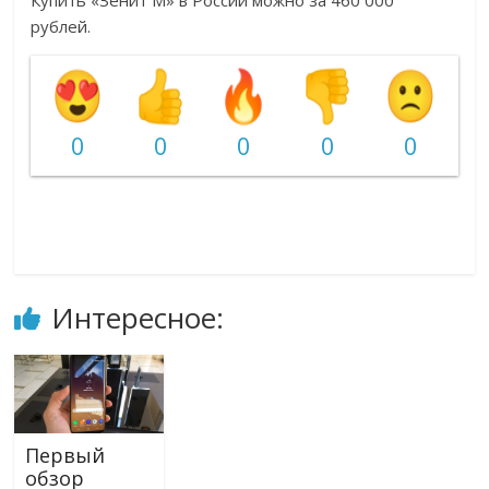
Купить «Зенит М» в России можно за 460 000
рублей.
0
0
0
0
0
Интересное:
Первый
обзор