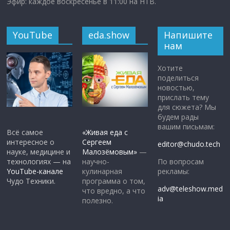
Эфир: каждое воскресенье в 11:00 на НТВ.
YouTube
eda.show
Напишите
нам
Хотите
поделиться
новостью,
прислать тему
для сюжета? Мы
будем рады
вашим письмам:
Всё самое
«Живая еда с
интересное о
Сергеем
editor@chudo.tech
науке, медицине и
Малозёмовым»
—
По вопросам
технологиях — на
научно-
рекламы:
YouTube-канале
кулинарная
Чудо Техники.
программа о том,
adv@teleshow.med
что вредно, а что
ia
полезно.