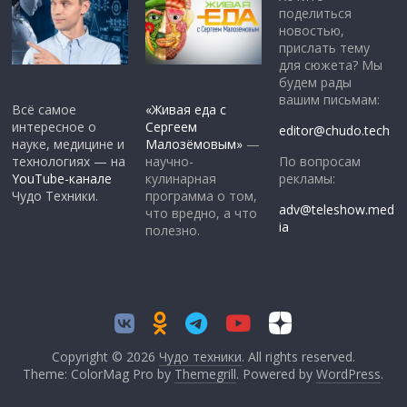
поделиться
новостью,
прислать тему
для сюжета? Мы
будем рады
вашим письмам:
Всё самое
«Живая еда с
интересное о
Сергеем
editor@chudo.tech
науке, медицине и
Малозёмовым»
—
По вопросам
технологиях — на
научно-
рекламы:
YouTube-канале
кулинарная
Чудо Техники.
программа о том,
adv@teleshow.med
что вредно, а что
ia
полезно.
Copyright © 2026
Чудо техники
. All rights reserved.
Theme: ColorMag Pro by
Themegrill
. Powered by
WordPress
.