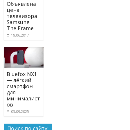
Объявлена
цена
телевизора
Samsung
The Frame
19.06.2017
Bluefox NX1
— лёгкий
смартфон
для
минималист
ов
03.09.2025
Поиск по сайту: