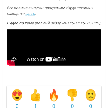
Все полные выпуски программы «Чудо техники»
находятся
здесь
.
Видео по теме
(полный обзор INTERSTEP PST-150PD):
0
1
0
0
0