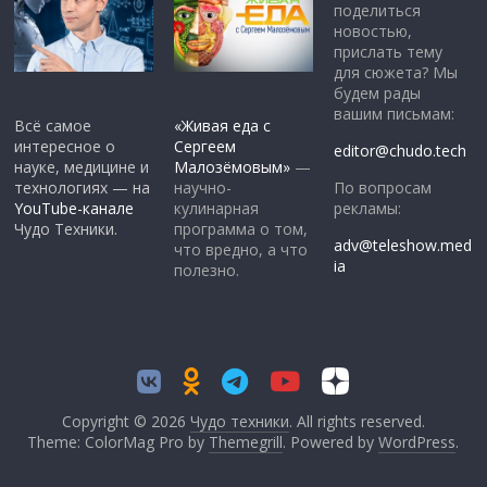
поделиться
новостью,
прислать тему
для сюжета? Мы
будем рады
вашим письмам:
Всё самое
«Живая еда с
интересное о
Сергеем
editor@chudo.tech
науке, медицине и
Малозёмовым»
—
По вопросам
технологиях — на
научно-
рекламы:
YouTube-канале
кулинарная
Чудо Техники.
программа о том,
adv@teleshow.med
что вредно, а что
ia
полезно.
Copyright © 2026
Чудо техники
. All rights reserved.
Theme: ColorMag Pro by
Themegrill
. Powered by
WordPress
.