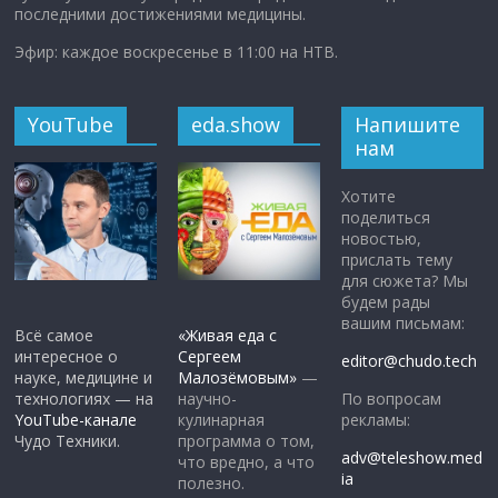
последними достижениями медицины.
Эфир: каждое воскресенье в 11:00 на НТВ.
YouTube
eda.show
Напишите
нам
Хотите
поделиться
новостью,
прислать тему
для сюжета? Мы
будем рады
вашим письмам:
Всё самое
«Живая еда с
интересное о
Сергеем
editor@chudo.tech
науке, медицине и
Малозёмовым»
—
По вопросам
технологиях — на
научно-
рекламы:
YouTube-канале
кулинарная
Чудо Техники.
программа о том,
adv@teleshow.med
что вредно, а что
ia
полезно.