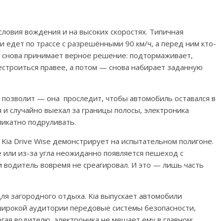
словия вождения и на высоких скоростях. Типичная
и едет по трассе с разрешёнными 90 км/ч, а перед ним кто-
Kia снова принимает верное решение: подтормаживает,
строиться правее, а потом — снова набирает заданную
 позволит — она проследит, чтобы автомобиль оставался в
я и случайно выехал за границы полосы, электроника
ликатно подруливать.
ia Drive Wise демонстрирует на испытательном полигоне.
е или из-за угла неожиданно появляется пешеход с
ли водитель вовремя не среагировал. И это — лишь часть
ля загородного отдыха. Kia выпускает автомобили
 широкой аудитории передовые системы безопасности,
огая водителю, электроника не мешает ему в главном: