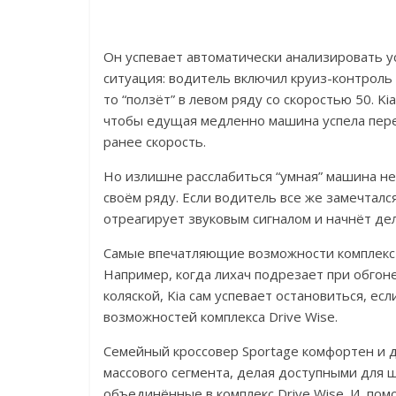
Он успевает автоматически анализировать у
ситуация: водитель включил круиз-контроль 
то “ползёт” в левом ряду со скоростью 50. 
чтобы едущая медленно машина успела пере
ранее скорость.
Но излишне расслабиться “умная” машина не
своём ряду. Если водитель все же замечталс
отреагирует звуковым сигналом и начнёт де
Самые впечатляющие возможности комплекс K
Например, когда лихач подрезает при обгон
коляской, Kia сам успевает остановиться, ес
возможностей комплекса Drive Wise.
Семейный кроссовер Sportage комфортен и д
массового сегмента, делая доступными для
объединённые в комплекс Drive Wise. И, пом