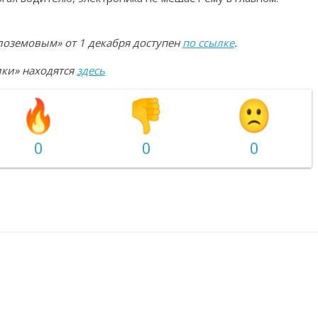
лоземовым» от 1 декабря доступен
по ссылке
.
ики» находятся
здесь
0
0
0