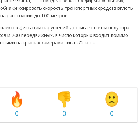
крыше Granta, – это модель «Скат-С» фирмы «Ольвия»,
обна фиксировать скорость транспортных средств вплоть
 на расстоянии до 100 метров.
плексов фиксации нарушений достигает почти полутора
ксов и 200 передвижных, в число которых входит помимо
ленными на крышах камерами типа «Оскон».
0
0
0