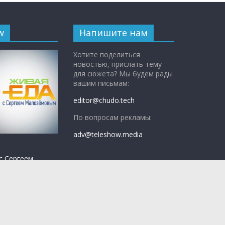
w
Напишите нам
Хотите поделиться
новостью, прислать тему
для сюжета? Мы будем рады
вашим письмам:
editor@chudo.tech
По вопросам рекламы:
adv@teleshow.media
с Сергеем
ым»
— научно-
 программа о
едно, а что