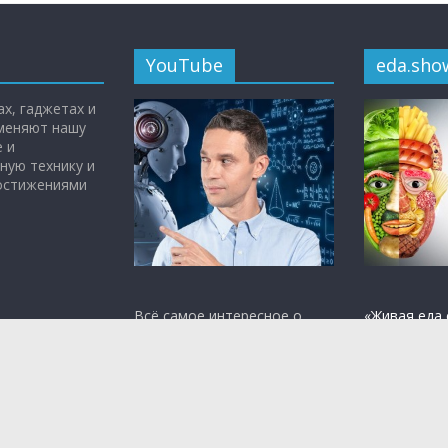
YouTube
eda.sho
х, гаджетах и
 меняют нашу
 и
ную технику и
достижениями
Всё самое интересное о
«Живая еда 
науке, медицине и
Малозёмов
технологиях — на
YouTube-
кулинарная
канале
Чудо Техники.
том, что вр
полезно.