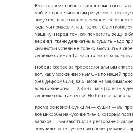
Вместо своих привычных костюмов испытател
майки с прорезиненным рисунком, стеклярус
пируэтов, и всё насквозь мокрое! Не испорти
куда мы привезли наш гаджет. Один комплек
машину. Перед тем, как поместить вещи в ба
вердикт: ткани деликатные, сушить надо при
химчистки успели не только высушить в свое
сушилке одежда 1,5 часа только сохла. Есть 
Победа скорее за профессиональным аппарат
вот, как у москвички Яны? Она по нашей про
(без деформации) за 6 часов на максимальн
электроэнергии — 2,8 кВт-часа (то есть в де
сушилке сохла аж сутки! Но Яна всё равно на
Кроме основной функции — сушки — мы пров
все микробы на кусочке ткани, которым про
запахов — мы закоптили в ресторане 2 салфе
получился ещё лучше при проветривании с а