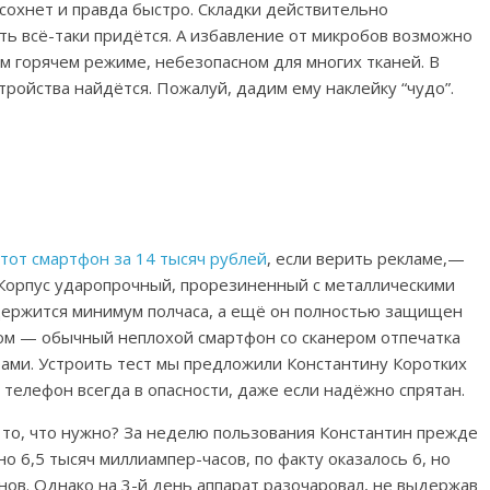
сохнет и правда быстро. Складки действительно
ть всё-таки придётся. А избавление от микробов возможно
м горячем режиме, небезопасном для многих тканей. В
тройства найдётся. Пожалуй, дадим ему наклейку “чудо”.
тот смартфон за 14 тысяч рублей
, если верить рекламе,—
. Корпус ударопрочный, прорезиненный с металлическими
одержится минимум полчаса, а ещё он полностью защищен
ном — обычный неплохой смартфон со сканером отпечатка
ами. Устроить тест мы предложили Константину Коро
тких
телефон всегда в опасности, даже если надёжно спрятан.
то, что нужно? За неделю пользования Константин прежде
 6,5 тысяч миллиампер-часов, по факту оказалось 6, но
нов. Однако на 3-й день аппарат разочаровал, не выдержав