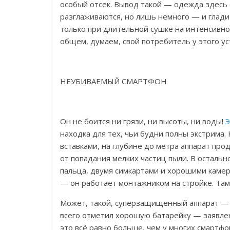
особый отсек. Вывод такой — одежда здесь 
разглаживаются, но лишь немного — и глади
только при длительной сушке на интенсивно
общем, думаем, свой потребитель у этого ус
НЕУБИВАЕМЫЙ СМАРТФОН
Он не боится ни грязи, ни высоты, ни воды!
Э
находка для тех, чьи будни полны экстрима
вставками, на глубине до метра аппарат пр
от попадания мелких частиц пыли. В осталь
пальца, двумя симкартами и хорошими камер
— он работает монтажником на стройке. Там 
Может, такой, суперзащищенный аппарат — 
всего отметил хорошую батарейку — заявлено
это всё равно больше, чем у многих смартфо