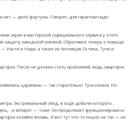
и нет — дело фортуны. Говорят, для гарантии надо
яли экран в мастерской (официального сервиса у этого
или защиту заводской плёнкой. Обратимся теперь к помощи
 — Насти и Нади, а также их питомцев Остина, Тучи и
мартфон. Песок не должен стать проблемой, ведь смартфон
 появились царапины — так старательно Туча копала. Но
 метра. Экстремальный обед, в ходе добычи которого
…
одец… и аппарат — тоже. Он продолжает функционировать!
ртфон хозяйке вплавь. И вот тут что-то пошло не так — но