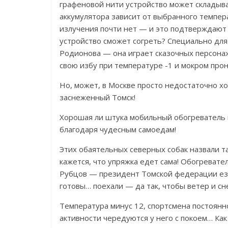
графеновой нити устройство может складыва
аккумулятора зависит от выбранного темпер
излучения почти нет — и это подтверждают 
устройство сможет согреть? Специально для н
Родионова — она играет сказочных персонаж
свою избу при температуре -1 и мокром пр
Но, может, в Москве просто недостаточно х
заснеженный Томск!
Хорошая ли штука мобильный обогреватель 
благодаря чудесным самоедам!
Этих обаятельных северных собак назвали так
кажется, что упряжка едет сама! Обогреват
Рубцов — президент Томской федерации езд
готовы… поехали — да так, чтобы ветер и сне
Температура минус 12, спортсмена постоян
активности чередуются у него с покоем… Ка