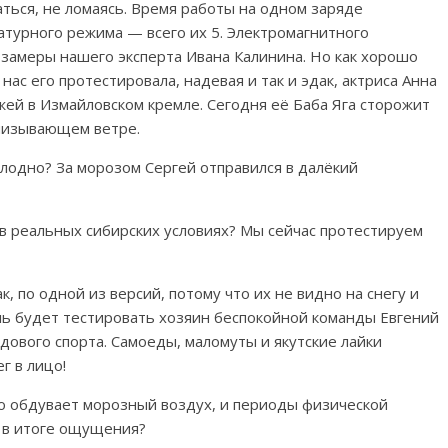
ться, не ломаясь. Время работы на одном заряде
атурного режима — всего их 5. Электромагнитного
замеры нашего эксперта Ивана Калинина. Но как хорошо
ас его протестировала, надевая и так и эдак, актриса Анна
ей в Измайловском кремле. Сегодня её Баба Яга сторожит
онизывающем ветре.
олодно? За морозом Сергей отправился в далёкий
в реальных сибирских условиях? Мы сейчас протестируем
, по одной из версий, потому что их не видно на снегу и
ель будет тестировать хозяин беспокойной команды Евгений
ового спорта. Самоеды, маломуты и якутские лайки
г в лицо!
но обдувает морозный воздух, и периоды физической
к в итоге ощущения?