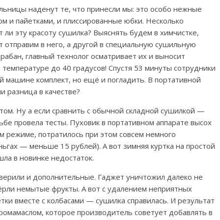
ьницы наденут те, что принесли мы: это особо нежные
ом и пайетками, и плиссированные юбки. Несколько
т ли эту красоту сушилка? Выяснять будем в химчистке,
т отправим в него, а другой в специальную сушильную
рабан, главный технолог осматривает их и выносит
 температуре до 40 градусов! Спустя 53 минуты сотрудники
й машине комплект, но ещё и погладить. В портативной
ли разница в качестве?
ом. Ну а если сравнить с обычной складной сушилкой —
сьбе провела тесты. Пуховик в портативном аппарате высох
ом режиме, потратилось при этом совсем немного
ньгах — меньше 15 рублей). А вот зимняя куртка на простой
шла в новинке недостаток.
ерили и дополнительные. Гаджет уничтожил далеко не
тёрли немытые фрукты. А вот с удалением неприятных
тки вместе с колбасами — сушилка справилась. И результат
ромамаслом, которое производитель советует добавлять в