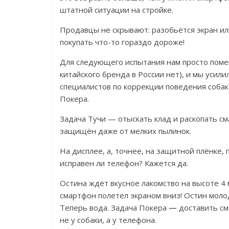
штатной ситуации на стройке.
Продавцы не скрывают: разобьётся экран ил
покупать что-то гораздо дороже!
Для следующего испытания нам просто помен
китайского бренда в России нет), и мы усил
специалистов по коррекции поведения собак
Покера.
Задача Тучи — отыскать клад и раскопать с
защищён даже от мелких пылинок.
На дисплее, а, точнее, на защитной плёнке,
исправен ли телефон? Кажется да.
Остина ждёт вкусное лакомство на высоте 4
смартфон полетел экраном вниз! Остин мол
Теперь вода. Задача Покера
—
доставить сма
не у собаки, а у телефона.