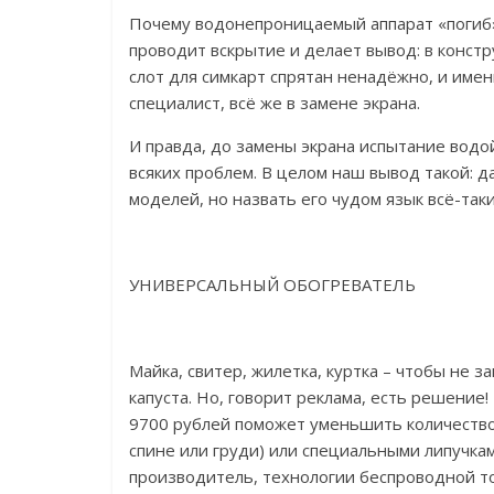
Почему водонепроницаемый аппарат «погиб»
проводит вскрытие и делает вывод: в констр
слот для симкарт спрятан ненадёжно, и имен
специалист, всё же в замене экрана.
И правда, до замены экрана испытание водо
всяких проблем. В целом наш вывод такой: да
моделей, но назвать его чудом язык всё-так
УНИВЕРСАЛЬНЫЙ ОБОГРЕВАТЕЛЬ
Майка, свитер, жилетка, куртка – чтобы не з
капуста. Но, говорит реклама, есть решение!
9700 рублей поможет уменьшить количество 
спине или груди) или специальными липучкам
производитель, технологии беспроводной т