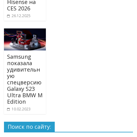
Hisense на
CES 2026
26.12.2025
Samsung
показала
удивительн
ую
спецверсию
Galaxy S23
Ultra BMW M
Edition
10.02.2023
Поиск по сайту: