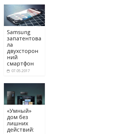
Samsung
запатентова
ла
двухсторон
ний
смартфон
07.05.2017
«Умный»
дом без
лишних
действий: