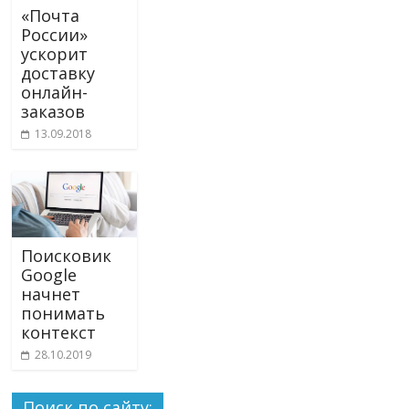
«Почта
России»
ускорит
доставку
онлайн-
заказов
13.09.2018
Поисковик
Google
начнет
понимать
контекст
28.10.2019
Поиск по сайту: