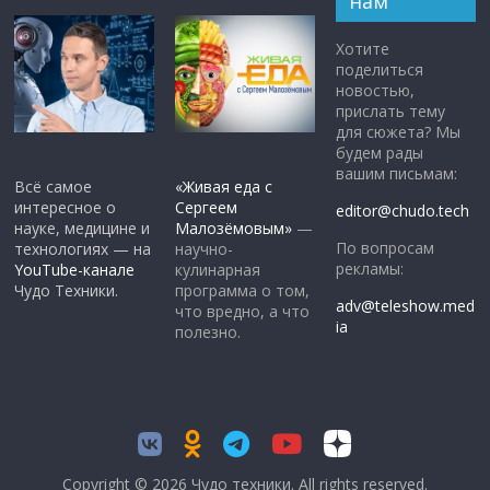
нам
Хотите
поделиться
новостью,
прислать тему
для сюжета? Мы
будем рады
вашим письмам:
Всё самое
«Живая еда с
интересное о
Сергеем
editor@chudo.tech
науке, медицине и
Малозёмовым»
—
По вопросам
технологиях — на
научно-
рекламы:
YouTube-канале
кулинарная
Чудо Техники.
программа о том,
adv@teleshow.med
что вредно, а что
ia
полезно.
Copyright © 2026
Чудо техники
. All rights reserved.