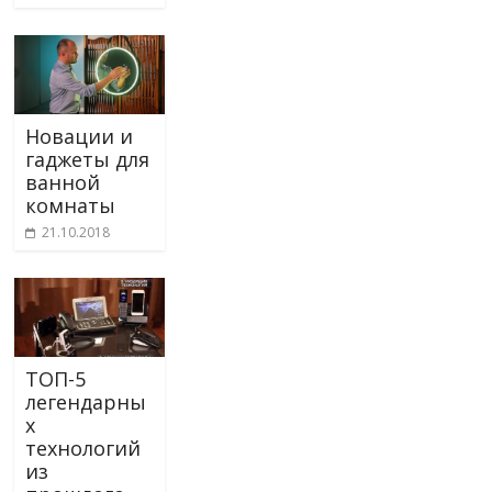
Новации и
гаджеты для
ванной
комнаты
21.10.2018
ТОП-5
легендарны
х
технологий
из