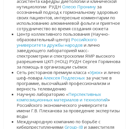
ассистента кафедры диетологии и клинической
нутициологии РУДН
Олесю Пронину
за
осознанный подход к гормональному здоровью
своих пациентов, интересные комментарии по
использованию алюминиевой фольги и приятное
сотрудничество во время создания сюжета
Центр коллективного пользования (Научно-
образовательный центр)
Российского
университета дружбы народов
и лично
заведующего лабораторией масс-
спектрометрии и спектроскопии ЯМР высокого
разрешения ЦКП (НОЦ) РУДН Сергея Горяинова
за помощь в организации съёмок
Сеть ресторанов премиум-класса «
Урюк
» и лично
шеф-повара
Алексея Подлесных
за участие в
программе, высочайший профессионализм и
верность телевидению
Научную лабораторию «
Перспективных
композиционных материалов и технологий
»
Росси
йского экономического университета
имени Г.В. Плеханова за проведение экспертизы
воды
Международную компанию по борьбе с
киберпреступлениями
Group-IB
и заместителя