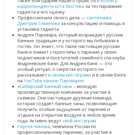
также благодарим нашего пушистого
коллегу-
корреспондента кота Мостика
за тестирование
гаджета и его оценку
Профессионала своего дела —
сантехника
Дмитрия Семёнова
за консультацию и помощь в
установке гаджета
Андрея Паровара, который возраждает русские
банные традиции и у которого мы побывали в
гостях. Он знает, что такое настоящая русская
баня и ломает стереотипы о парении у своих
подписчиков и посетителей семейного спа-клуба
Андреевские бани.
Для Андрея баня — это
особый ритуал, о секретах которого он
рассказывает
в своём инстаграме
и в своём блоге
на
YouTube канале Пароварня
«
Сибирский банный чан
» – молодую
производственную компанию за участие в
съёмках. Они настоящая дружная команда,
которая создаёт банные чаны, позволяющие
получить особые ощущения от парения и
отдыха на открытом воздухе в любое время
года. Активно ведут
свой инстаграм
Сергея Чинова
, чемпиона России по
профессиональному парению, за участие в