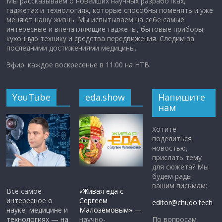
Мы рассказываем о новейших научных разработках,
гаджетах и технологиях, которые способны поменять и уже
меняют нашу жизнь. Мы испытываем на себе самые
интересные и впечатляющие гаджеты, бытовые приборы,
кухонную технику и средства передвижения. Следим за
последними достижениями медицины.
Эфир: каждое воскресенье в 11:00 на НТВ.
YouTube
eda.show
Напишите
нам
Хотите
поделиться
новостью,
прислать тему
для сюжета? Мы
будем рады
вашим письмам:
Всё самое
«Живая еда с
интересное о
Сергеем
editor@chudo.tech
науке, медицине и
Малозёмовым»
—
По вопросам
технологиях — на
научно-