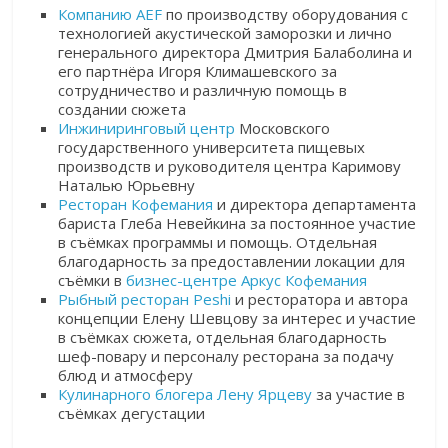
Компанию AEF
по производству оборудования с
технологией акустической заморозки и лично
генерального директора Дмитрия Балаболина и
его партнёра Игоря Климашевского за
сотрудничество и различную помощь в
создании сюжета
Инжиниринговый центр
Московского
государственного университета пищевых
производств и руководителя центра Каримову
Наталью Юрьевну
Ресторан Кофемания
и директора департамента
бариста Глеба Невейкина за постоянное участие
в съёмках программы и помощь. Отдельная
благодарность за предоставлении локации для
съёмки в
бизнес-центре Аркус Кофемания
Рыбный ресторан Peshi
и ресторатора и автора
концепции Елену Шевцову за интерес и участие
в съёмках сюжета, отдельная благодарность
шеф-повару и персоналу ресторана за подачу
блюд и атмосферу
Кулинарного блогера Лену Ярцеву
за участие в
съёмках дегустации