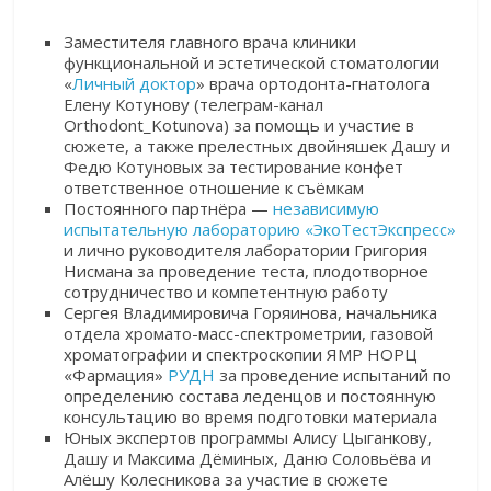
Заместителя главного врача клиники
функциональной и эстетической стоматологии
«
Личный доктор
» врача ортодонта-гнатолога
Елену Котунову (телеграм-канал
Orthodont_Kotunova) за помощь и участие в
сюжете, а также прелестных двойняшек Дашу и
Федю Котуновых за тестирование конфет
ответственное отношение к съëмкам
Постоянного партнёра —
независимую
испытательную лабораторию «ЭкоТестЭкспресс»
и лично руководителя лаборатории Григория
Нисмана за проведение теста, плодотворное
сотрудничество и компетентную работу
Сергея Владимировича Горяинова, начальника
отдела хромато-масс-спектрометрии, газовой
хроматографии и спектроскопии ЯМР НОРЦ
«Фармация»
РУДН
за проведение испытаний по
определению состава леденцов и постоянную
консультацию во время подготовки материала
Юных экспертов программы Алису Цыганкову,
Дашу и Максима Дёминых, Даню Соловьёва и
Алёшу Колесникова за участие в сюжете