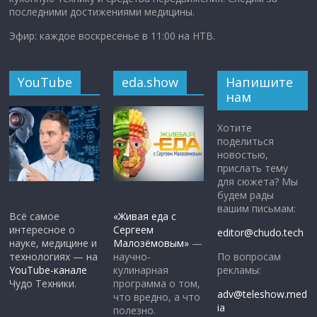
последними достижениями медицины.
Эфир: каждое воскресенье в 11:00 на НТВ.
YouTube
eda.show
Напишите
нам
Хотите
поделиться
новостью,
прислать тему
для сюжета? Мы
будем рады
вашим письмам:
Всё самое
«Живая еда с
интересное о
Сергеем
editor@chudo.tech
науке, медицине и
Малозёмовым»
—
По вопросам
технологиях — на
научно-
рекламы:
YouTube-канале
кулинарная
Чудо Техники.
программа о том,
adv@teleshow.med
что вредно, а что
ia
полезно.