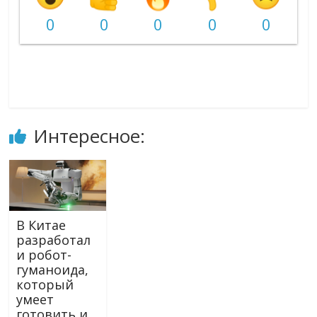
0
0
0
0
0
Интересное:
В Китае
разработал
и робот-
гуманоида,
который
умеет
готовить и