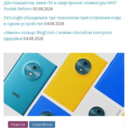
Для планшетов, мини-ПК и смартфонов: клавиатура MNT
Pocket Reform
05.08.2026
De’Longhi объединила три технологии приготовления кофе
в одном устройстве
04.08.2026
«Умное» кольцо RingConn с новым способом контроля
здоровья
04.08.2026
Новости
Смартфоны