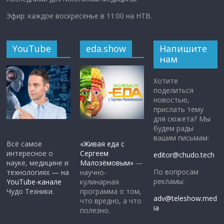
Эфир: каждое воскресенье в 11:00 на НТВ.
YouTube
eda.show
Напишите
нам
Хотите
поделиться
новостью,
прислать тему
для сюжета? Мы
будем рады
вашим письмам:
Всё самое
«Живая еда с
интересное о
Сергеем
editor@chudo.tech
науке, медицине и
Малозёмовым»
—
По вопросам
технологиях — на
научно-
рекламы:
YouTube-канале
кулинарная
Чудо Техники.
программа о том,
adv@teleshow.med
что вредно, а что
ia
полезно.