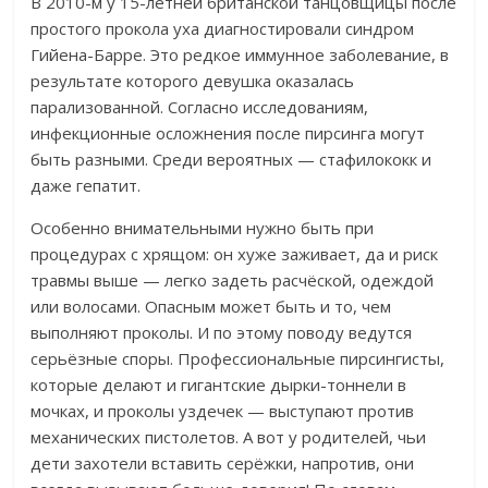
В 2010-м у 15-летней британской танцовщицы после
простого прокола уха диагностировали синдром
Гийена-Барре. Это редкое иммунное заболевание, в
результате которого девушка оказалась
парализованной. Согласно исследованиям,
инфекционные осложнения после пирсинга могут
быть разными.
Среди вероятных — стафилококк и
даже гепатит.
Особенно внимательными нужно быть при
процедурах с хрящом: он хуже заживает, да и риск
травмы выше — легко задеть расчёской, одеждой
или волосами.
Опасным может быть и то, чем
выполняют проколы. И по этому поводу ведутся
серьёзные споры. Профессиональные пирсингисты,
которые делают и гигантские дырки-тоннели в
мочках, и проколы уздечек — выступают против
механических пистолетов. А вот у родителей, чьи
дети захотели вставить серёжки, напротив, они