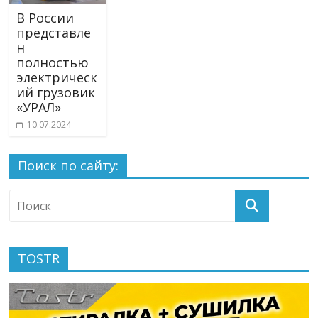
В России
представле
н
полностью
электрическ
ий грузовик
«УРАЛ»
10.07.2024
Поиск по сайту:
TOSTR