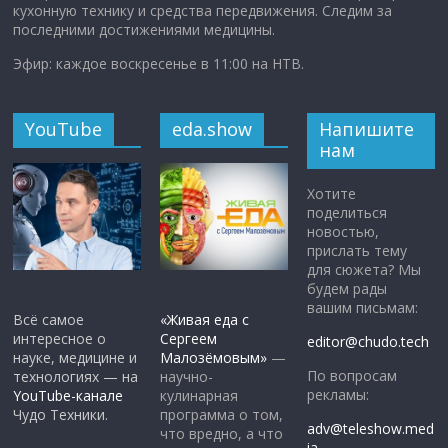
кухонную технику и средства передвижения. Следим за
последними достижениями медицины.
Эфир: каждое воскресенье в 11:00 на НТВ.
YouTube
eda.show
Напишите
нам
Хотите
поделиться
новостью,
прислать тему
для сюжета? Мы
будем рады
вашим письмам:
Всё самое
«Живая еда с
интересное о
Сергеем
editor@chudo.tech
науке, медицине и
Малозёмовым»
—
По вопросам
технологиях — на
научно-
рекламы:
YouTube-канале
кулинарная
Чудо Техники.
программа о том,
adv@teleshow.med
что вредно, а что
ia