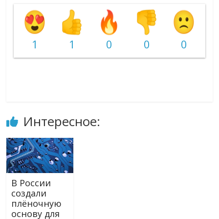
1
1
0
0
0
Интересное:
В России
создали
плёночную
основу для