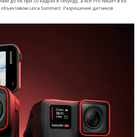
ии до 6K при 30 кадрах в секунду, а Ace Pro пишет в 8K
я объективом Leica Summarit. Разрешение датчиков