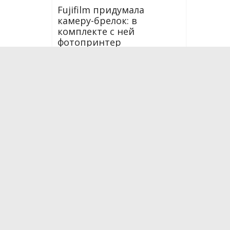
Fujifilm придумала
камеру-брелок: в
комплекте с ней
фотопринтер
23.09.2023
О проекте
Мы рассказываем о новейших научных разработка
технологиях, которые способны поменять и уже
жизнь. Мы испытываем на себе самые интересные
впечатляющие гаджеты, бытовые приборы, кухон
средства передвижения. Следим за последними 
медицины.
Эфир: каждое воскресенье в 11:00 на НТВ.