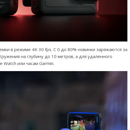
мки в режиме 4K 30 fps. С 0 до 80% новинки заряжаются за
гружения на глубину до 10 метров, а для удаленного
 Watch или часам Garmin.