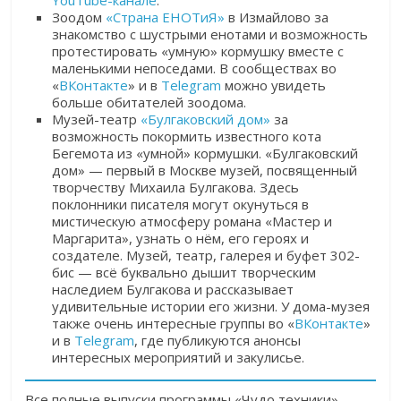
YouTube-канале
.
Зоодом
«Страна ЕНОТиЯ»
в Измайлово за
знакомство с шустрыми енотами и возможность
протестировать «умную» кормушку вместе с
маленькими непоседами. В сообществах во
«
ВКонтакте
»
и в
Telegram
можно увидеть
больше обитателей зоодома.
Музей-театр
«Булгаковский дом»
за
возможность покормить известного кота
Бегемота из «умной» кормушки. «Булгаковский
дом» — первый в Москве музей, посвященный
творчеству Михаила Булгакова. Здесь
поклонники писателя могут окунуться в
мистическую атмосферу романа «Мастер и
Маргарита», узнать о нём, его героях и
создателе. Музей, театр, галерея и буфет 302-
бис — всё буквально дышит творческим
наследием Булгакова и рассказывает
удивительные истории его жизни. У дома-музея
также очень интересные группы во «
ВКонтакте
»
и в
Telegram
, где публикуются анонсы
интересных мероприятий и закулисье.
Все полные выпуски программы «Чудо техники»