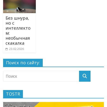
Без шнура,
но с
интеллекто
м:
необычная
скакалка
23.02.2026
Поиск по сайту:
TOSTR