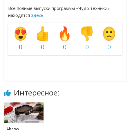
Все полные выпуски программы «Чудо техники»
находятся
здесь
0
0
0
0
0
Интересное:
Чудо