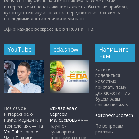
меняют нашу жизнь. Мы испытываем на себе самые
интересные и впечатляющие гаджеты, бытовые приборы,
кухонную технику и средства передвижения. Следим за
последними достижениями медицины.
Эфир: каждое воскресенье в 11:00 на НТВ.
YouTube
eda.show
Напишите
нам
Хотите
поделиться
новостью,
прислать тему
для сюжета? Мы
будем рады
вашим письмам:
Всё самое
«Живая еда с
интересное о
Сергеем
editor@chudo.tech
науке, медицине и
Малозёмовым»
—
По вопросам
технологиях — на
научно-
рекламы:
YouTube-канале
кулинарная
Чудо Техники.
программа о том,