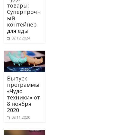
товары:
Суперпрочн
ый
контейнер
для еды
02.12.2024
Выпуск
программы
«Чудо
техники» от
8 ноября
2020
08.11.2020