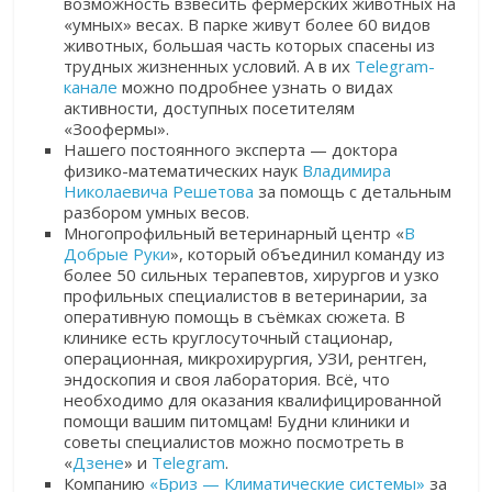
возможность взвесить фермерских животных на
«умных» весах. В парке живут более 60 видов
животных, большая часть которых спасены из
трудных жизненных условий. А в их
Telegram-
канале
можно подробнее узнать о видах
активности, доступных посетителям
«Зоофермы».
Нашего постоянного эксперта — доктора
физико-математических наук
Владимира
Николаевича Решетова
за помощь с детальным
разбором умных весов.
Многопрофильный ветеринарный центр «
В
Добрые Руки
», который объединил команду из
более 50 сильных терапевтов, хирургов и узко
профильных специалистов в ветеринарии, за
оперативную помощь в съёмках сюжета. В
клинике есть круглосуточный стационар,
операционная, микрохирургия, УЗИ, рентген,
эндоскопия и своя лаборатория. Всё, что
необходимо для оказания квалифицированной
помощи вашим питомцам! Будни клиники и
советы специалистов можно посмотреть в
«
Дзене
»
и
Telegram
.
Компанию
«Бриз — Климатические системы»
за