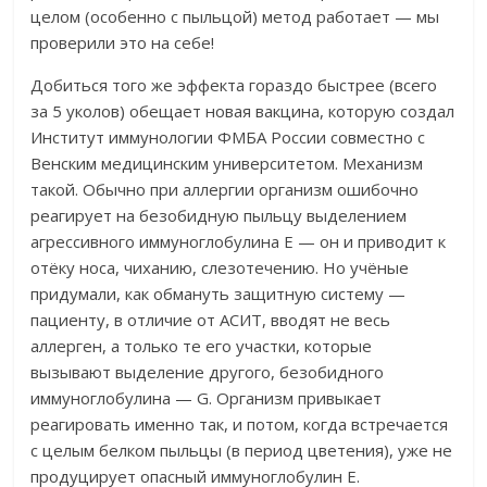
целом (особенно с пыльцой) метод работает — мы
проверили это на себе!
Добиться того же эффекта гораздо быстрее (всего
за 5 уколов) обещает новая вакцина, которую создал
Институт иммунологии ФМБА России совместно с
Венским медицинским университетом. Механизм
такой. Обычно при аллергии организм ошибочно
реагирует на безобидную пыльцу выделением
агрессивного иммуноглобулина Е — он и приводит к
отёку носа, чиханию, слезотечению. Но учёные
придумали, как обмануть защитную систему —
пациенту, в отличие от АСИТ, вводят не весь
аллерген, а только те его участки, которые
вызывают выделение другого, безобидного
иммуноглобулина — G. Организм привыкает
реагировать именно так, и потом, когда встречается
с целым белком пыльцы (в период цветения), уже не
продуцирует опасный иммуноглобулин E.