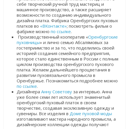
себе творческий ручной труд мастериц и
машинное производство, а также расширяет
возможности по созданию индивидуального
дизайна платка.
Фабрика Оренбургских пуховых
платков во
«ВКонтакте»
; посмотреть фильм о
фабрике можно
по ссылке
.
Производственный кооператив «
Оренбургские
пуховницы
»
и лично семью Абсалямовых за
гостеприимство и за то, что поделились своей
историей создания семейного предприятия,
которое стало единственным в России с полным
циклом производства оренбургского
пухового
платка. Желаем дальнейшего процветания в
развитии пуховязального промысла в
Оренбуржье.
Познакомиться подробнее можно
по ссылке
.
Дизайнера
Анну Советову
за интервью. Анна
уже более семи лет использует знаменитый
оренбургский пуховый платок в своем
творчестве, создавая эксклюзивную одежду и
сувениры. Все изделия в
Доме пуховой моды
изготавливают мастера народного промысла, а
дизайнерские коллекции одежды получают