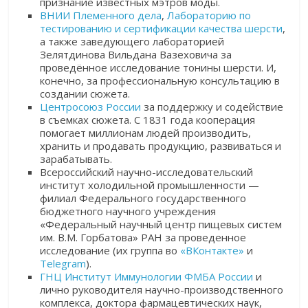
признание известных мэтров моды.
ВНИИ Племенного дела
,
Лабораторию по
тестированию и сертификации качества шерсти
,
а также заведующего лабораторией
Зелятдинова Вильдана Вазеховича за
проведённое исследование тонины шерсти. И,
конечно, за профессиональную консультацию в
создании сюжета.
Центросоюз России
за поддержку и содействие
в съемках сюжета. С 1831 года кооперация
помогает миллионам людей производить,
хранить и продавать продукцию, развиваться и
зарабатывать.
Всероссийский научно-исследовательский
институт холодильной промышленности —
филиал Федерального государственного
бюджетного научного учреждения
«Федеральный научный центр пищевых систем
им. В.М. Горбатова» РАН за проведенное
исследование (их группа во
«ВКонтакте»
и
Telegram
).
ГНЦ Институт Иммунологии ФМБА России
и
лично руководителя научно-производственного
комплекса, доктора фармацевтических наук,