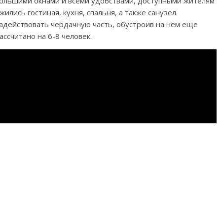
ольшими окнами и всеми удобствами, доступными жителям
ились гостиная, кухня, спальня, а также санузел.
задействовать чердачную часть, обустроив на нем еще
ссчитано на 6-8 человек.