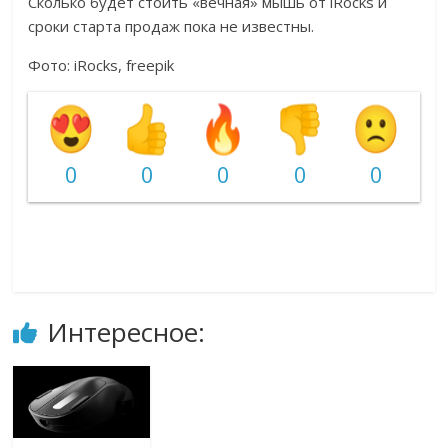
Сколько будет стоить «вечная» мышь от iRocks и
сроки старта продаж пока не известны.
Фото: iRocks, freepik
0
0
0
0
0
Интересное: