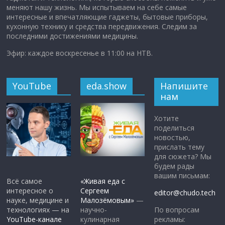
меняют нашу жизнь. Мы испытываем на себе самые
интересные и впечатляющие гаджеты, бытовые приборы,
кухонную технику и средства передвижения. Следим за
последними достижениями медицины.
Эфир: каждое воскресенье в 11:00 на НТВ.
YouTube
eda.show
Напишите
нам
Хотите
поделиться
новостью,
прислать тему
для сюжета? Мы
будем рады
вашим письмам:
Всё самое
«Живая еда с
интересное о
Сергеем
editor@chudo.tech
науке, медицине и
Малозёмовым»
—
По вопросам
технологиях — на
научно-
рекламы:
YouTube-канале
кулинарная