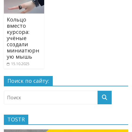
Кольцо
вместо
курсора:
учёные
создали
миниатюрн
ую мышь
15.10.2025
Поиск по сайту:
TOSTR