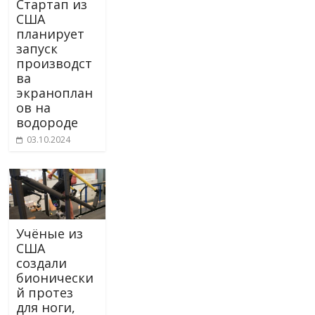
Стартап из
США
планирует
запуск
производст
ва
экраноплан
ов на
водороде
03.10.2024
Учёные из
США
создали
бионически
й протез
для ноги,