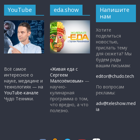
YouTube
eda.show
Напишите
нам
Хотите
поделиться
новостью,
прислать тему
для сюжета? Мы
будем рады
вашим письмам:
Всё самое
«Живая еда с
интересное о
Сергеем
editor@chudo.tech
науке, медицине и
Малозёмовым»
—
По вопросам
технологиях — на
научно-
рекламы:
YouTube-канале
кулинарная
Чудо Техники.
программа о том,
adv@teleshow.med
что вредно, а что
ia
полезно.