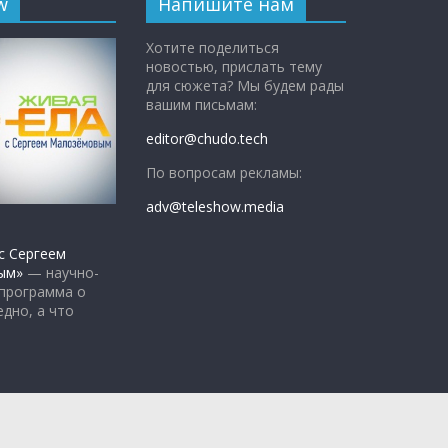
w
Напишите нам
Хотите поделиться
новостью, прислать тему
для сюжета? Мы будем рады
вашим письмам:
editor@chudo.tech
По вопросам рекламы:
adv@teleshow.media
с Сергеем
ым»
— научно-
 программа о
едно, а что