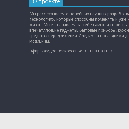
О проекте
Мы рассказываем о новейших научных разработка
технологиях, которые способны поменять и уже
жизнь. Мы испытываем на себе самые интересные
впечатляющие гаджеты, бытовые приборы, кухон
средства передвижения. Следим за последними 
медицины.
Эфир: каждое воскресенье в 11:00 на НТВ.
Copyright © 2026
Чудо техники
. All rights reserved.
Theme: ColorMag Pro by
Themegrill
. Powered by
Wo