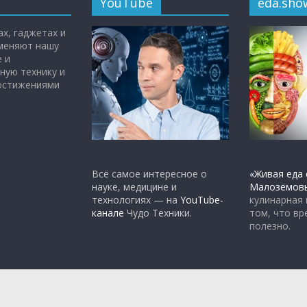
YouTube
eda.sho
х, гаджетах и
 меняют нашу
 и
ную технику и
достижениями
Всё самое интересное о
«Живая еда 
науке, медицине и
Малозёмов
технологиях — на
YouTube-
кулинарная
канале
Чудо Техники.
том, что вр
полезно.
rdPress
.