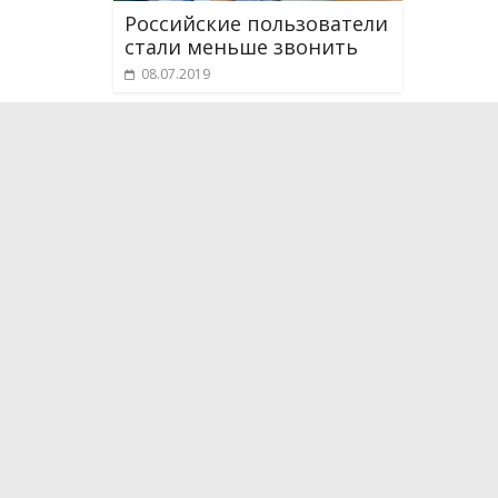
Российские пользователи
стали меньше звонить
08.07.2019
О проекте
Мы рассказываем о новейших научных разработка
технологиях, которые способны поменять и уже
жизнь. Мы испытываем на себе самые интересные
впечатляющие гаджеты, бытовые приборы, кухон
средства передвижения. Следим за последними 
медицины.
Эфир: каждое воскресенье в 11:00 на НТВ.