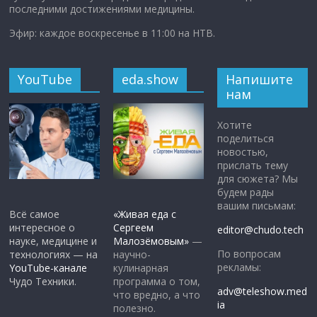
последними достижениями медицины.
Эфир: каждое воскресенье в 11:00 на НТВ.
YouTube
eda.show
Напишите
нам
Хотите
поделиться
новостью,
прислать тему
для сюжета? Мы
будем рады
вашим письмам:
Всё самое
«Живая еда с
интересное о
Сергеем
editor@chudo.tech
науке, медицине и
Малозёмовым»
—
По вопросам
технологиях — на
научно-
рекламы:
YouTube-канале
кулинарная
Чудо Техники.
программа о том,
adv@teleshow.med
что вредно, а что
ia
полезно.