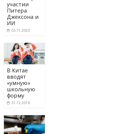
участии
Питера
Джексона и
ИИ
03.11.2023
В Китае
вводят
«умную»
школьную
форму
31.12.2018