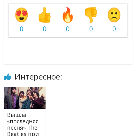
0
0
0
0
0
Интересное:
Вышла
«последняя
песня» The
Beatles при