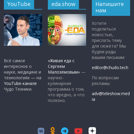
YouTube
eda.show
Напишите
нам
Хотите
поделиться
новостью,
прислать тему
для сюжета? Мы
будем рады
вашим письмам:
Всё самое
«Живая еда с
интересное о
Сергеем
editor@chudo.tech
науке, медицине и
Малозёмовым»
—
По вопросам
технологиях — на
научно-
рекламы:
YouTube-канале
кулинарная
Чудо Техники.
программа о том,
adv@teleshow.med
что вредно, а что
ia
полезно.