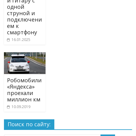
и гитару с
одной
струной и
подключени
ем к
смартфону
16.01.2025
Робомобили
«Яндекса»
проехали
миллион км
10.09.2019
Поиск по сайту: