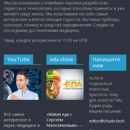
Мы рассказываем о новейших научных разработках,
гаджетах и технологиях, которые способны поменять и уже
меняют нашу жизнь. Мы испытываем на себе самые
интересные и впечатляющие гаджеты, бытовые приборы,
кухонную технику и средства передвижения. Следим за
последними достижениями медицины.
Эфир: каждое воскресенье в 11:00 на НТВ.
YouTube
eda.show
Напишите
нам
Хотите
поделиться
новостью,
прислать тему
для сюжета? Мы
будем рады
вашим письмам:
Всё самое
«Живая еда с
интересное о
Сергеем
editor@chudo.tech
науке, медицине и
Малозёмовым»
—