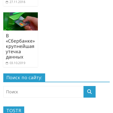
27.11.2018
В
«Сбербанке»
крупнейшая
утечка
данных
03.10.2019
Поиск по сайту:
TOSTR