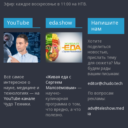
Эфир: каждое воскресенье в 11:00 на НТВ.
YouTube
eda.show
Напишите
нам
Хотите
поделиться
новостью,
прислать тему
для сюжета? Мы
будем рады
вашим письмам:
Всё самое
«Живая еда с
интересное о
Сергеем
editor@chudo.tech
науке, медицине и
Малозёмовым»
—
По вопросам
технологиях — на
научно-
рекламы:
YouTube-канале
кулинарная
Чудо Техники.
программа о том,
adv@teleshow.med
что вредно, а что
ia
полезно.