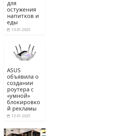
для
остужения
напитков и
еды
10.01.2025
ASUS
объявила о
создании
роутера с
«умной»
блокировко
й рекламы
13.01.2025