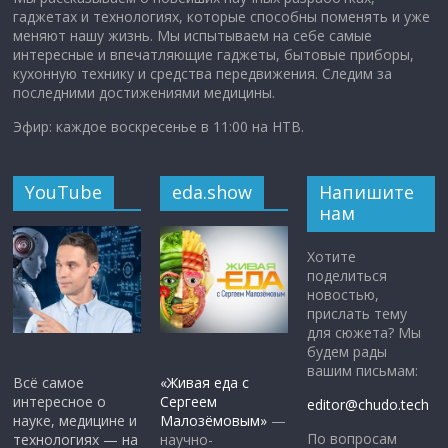
гаджетах и технологиях, которые способны поменять и уже
меняют нашу жизнь. Мы испытываем на себе самые
интересные и впечатляющие гаджеты, бытовые приборы,
кухонную технику и средства передвижения. Следим за
последними достижениями медицины.
Эфир: каждое воскресенье в 11:00 на НТВ.
YouTube
eda.show
Напишите
нам
Хотите
поделиться
новостью,
прислать тему
для сюжета? Мы
будем рады
вашим письмам:
Всё самое
«Живая еда с
интересное о
Сергеем
editor@chudo.tech
науке, медицине и
Малозёмовым»
—
По вопросам
технологиях — на
научно-