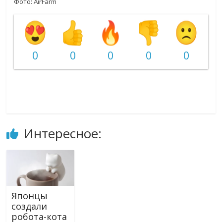
Фото: AirFarm
0
0
0
0
0
Интересное:
Японцы
создали
робота-кота