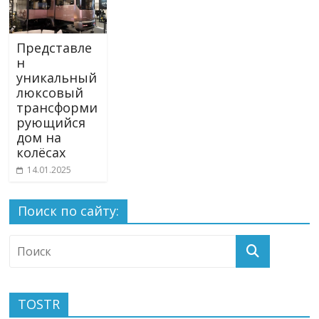
Представле
н
уникальный
люксовый
трансформи
рующийся
дом на
колёсах
14.01.2025
Поиск по сайту:
TOSTR