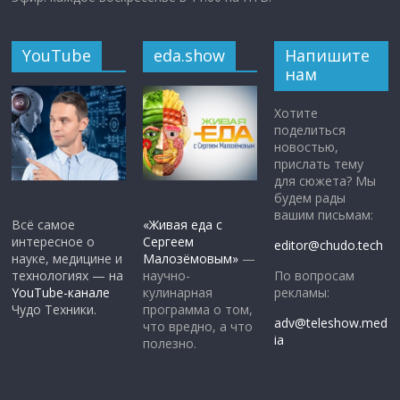
YouTube
eda.show
Напишите
нам
Хотите
поделиться
новостью,
прислать тему
для сюжета? Мы
будем рады
вашим письмам:
Всё самое
«Живая еда с
интересное о
Сергеем
editor@chudo.tech
науке, медицине и
Малозёмовым»
—
По вопросам
технологиях — на
научно-
рекламы:
YouTube-канале
кулинарная
Чудо Техники.
программа о том,
adv@teleshow.med
что вредно, а что
ia
полезно.