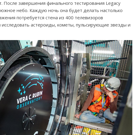
т. После завершения финального тестирования Legacy
ь южное небо. Каждую ночь она будет делать настолько
ажения потребуется стена из 400 телевизоров
м исследовать астероиды, кометы, пульсирующие звезды и