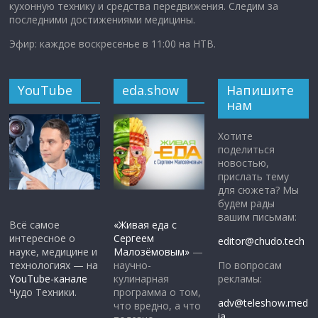
кухонную технику и средства передвижения. Следим за
последними достижениями медицины.
Эфир: каждое воскресенье в 11:00 на НТВ.
YouTube
eda.show
Напишите
нам
Хотите
поделиться
новостью,
прислать тему
для сюжета? Мы
будем рады
вашим письмам:
Всё самое
«Живая еда с
интересное о
Сергеем
editor@chudo.tech
науке, медицине и
Малозёмовым»
—
По вопросам
технологиях — на
научно-
рекламы:
YouTube-канале
кулинарная
Чудо Техники.
программа о том,
adv@teleshow.med
что вредно, а что
ia