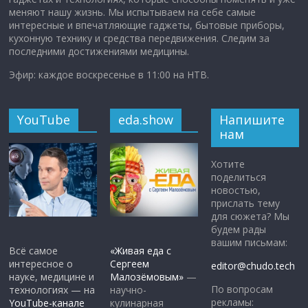
меняют нашу жизнь. Мы испытываем на себе самые
интересные и впечатляющие гаджеты, бытовые приборы,
кухонную технику и средства передвижения. Следим за
последними достижениями медицины.
Эфир: каждое воскресенье в 11:00 на НТВ.
YouTube
eda.show
Напишите
нам
Хотите
поделиться
новостью,
прислать тему
для сюжета? Мы
будем рады
вашим письмам:
Всё самое
«Живая еда с
интересное о
Сергеем
editor@chudo.tech
науке, медицине и
Малозёмовым»
—
По вопросам
технологиях — на
научно-
рекламы:
YouTube-канале
кулинарная