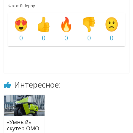
Фото: Ridepny
0
0
0
0
0
Интересное:
«Умный»
скутер OMO