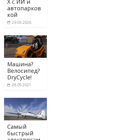
X с ИИ и
автопарков
кой
29.03.2026
Машина?
Велосипед?
DryCycle!
28.05.2021
Cамый
быстрый
электросам