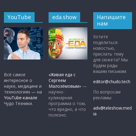
YouTube
eda.show
Напишите
нам
Хотите
поделиться
новостью,
прислать тему
для сюжета? Мы
будем рады
вашим письмам:
Всё самое
«Живая еда с
интересное о
Сергеем
editor@chudo.tech
науке, медицине и
Малозёмовым»
—
По вопросам
технологиях — на
научно-
рекламы:
YouTube-канале
кулинарная
Чудо Техники.
программа о том,
adv@teleshow.med
что вредно, а что
ia
полезно.