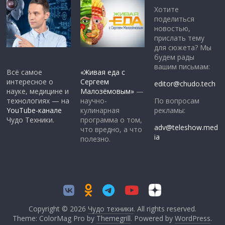
Хотите
поделиться
новостью,
прислать тему
для сюжета? Мы
будем рады
вашим письмам:
Всё самое
«Живая еда с
интересное о
Сергеем
editor@chudo.tech
науке, медицине и
Малозёмовым»
—
По вопросам
технологиях — на
научно-
рекламы:
YouTube-канале
кулинарная
Чудо Техники.
программа о том,
adv@teleshow.med
что вредно, а что
ia
полезно.
Copyright © 2026
Чудо техники
. All rights reserved.
Theme: ColorMag Pro by
Themegrill
. Powered by
WordPress
.