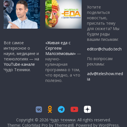
Хотите
поделиться
новостью,
прислать тему
для сюжета? Мы
будем рады
вашим письмам:
Всё самое
«Живая еда с
интересное о
Сергеем
editor@chudo.tech
науке, медицине и
Малозёмовым»
—
По вопросам
технологиях — на
научно-
рекламы:
YouTube-канале
кулинарная
Чудо Техники.
программа о том,
adv@teleshow.med
что вредно, а что
ia
полезно.
Copyright © 2026
Чудо техники
. All rights reserved.
Theme: ColorMag Pro by
Themegrill
. Powered by
WordPress
.