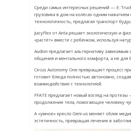
Среди самых интересных решений — E-Truck
грузовика в дом на колёсах одним нажатием
технологичность, предлагая транспорт буду
JuicyFlex от Anta решает экологическую и фи
«растёт» вместе с ребёнком, используя нат
Audion предлагает альтернативу зависимым 
общения и ментального комфорта, а не для б
Circus Autonomy One превращает процесс пр
готовит блюда полностью автономно, созда
взаимодействие с технологией.
FFATE предлагает новый взгляд на протезы 
продолжение тела, помогающее человеку чув
А «умное» кресло Geni-us меняет облик мед
эстетичность, превращая лечение в заботли