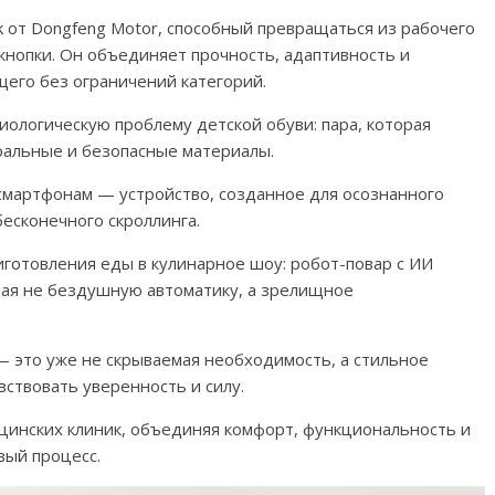
 от Dongfeng Motor, способный превращаться из рабочего
 кнопки. Он объединяет прочность, адаптивность и
щего без ограничений категорий.
зиологическую проблему детской обуви: пара, которая
уральные и безопасные материалы.
смартфонам — устройство, созданное для осознанного
есконечного скроллинга.
иготовления еды в кулинарное шоу: робот-повар с ИИ
вая не бездушную автоматику, а зрелищное
— это уже не скрываемая необходимость, а стильное
ствовать уверенность и силу.
ицинских клиник, объединяя комфорт, функциональность и
вый процесс.