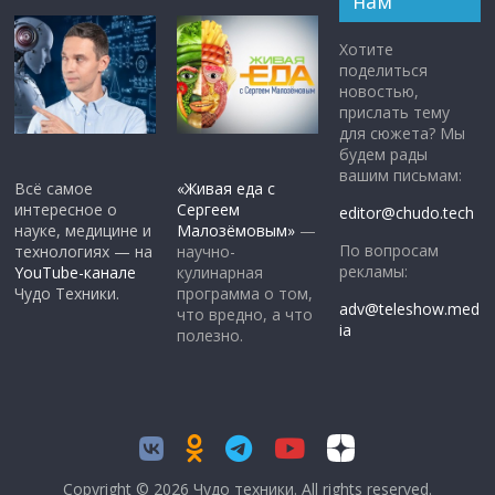
нам
Хотите
поделиться
новостью,
прислать тему
для сюжета? Мы
будем рады
вашим письмам:
Всё самое
«Живая еда с
интересное о
Сергеем
editor@chudo.tech
науке, медицине и
Малозёмовым»
—
По вопросам
технологиях — на
научно-
рекламы:
YouTube-канале
кулинарная
Чудо Техники.
программа о том,
adv@teleshow.med
что вредно, а что
ia
полезно.
Copyright © 2026
Чудо техники
. All rights reserved.